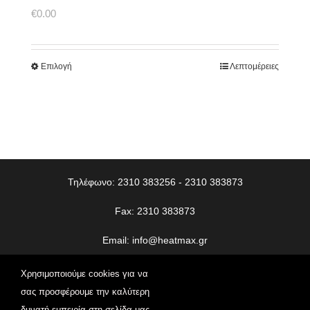
€
0.00
Επιλογή
Λεπτομέρειες
Τηλέφωνο: 2310 383256 - 2310 383873
Fax: 2310 383873
Email:
info@heatmax.gr
© Copyright
2026 | Heatmax | All Rights Reserved | Web
Χρησιμοποιούμε cookies για να
Design
Vdesigns.gr
σας προσφέρουμε την καλύτερη
δυνατή εμπειρία στη σελίδα μας.