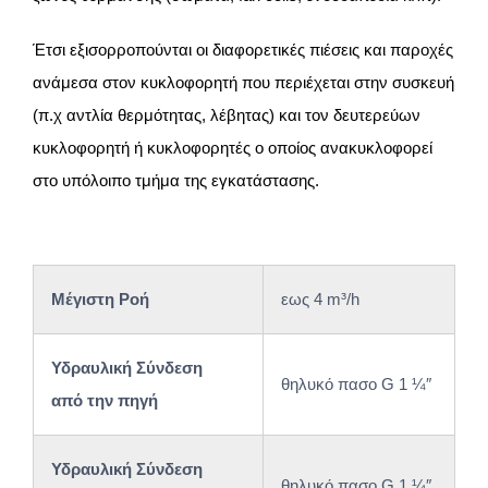
Έτσι εξισορροπούνται οι διαφορετικές πιέσεις και παροχές
ανάμεσα στον κυκλοφορητή που περιέχεται στην συσκευή
(π.χ αντλία θερμότητας, λέβητας) και τον δευτερεύων
κυκλοφορητή ή κυκλοφορητές ο οποίος ανακυκλοφορεί
στο υπόλοιπο τμήμα της εγκατάστασης.
Μέγιστη Ροή
εως 4 m³/h
Υδραυλική Σύνδεση
θηλυκό πασο G 1 ¼″
από την πηγή
Υδραυλική Σύνδεση
θηλυκό πασο G 1 ¼″