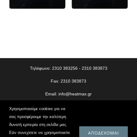
Τηλέφωνο: 2310 383256 - 2310 383873
Fax: 2310 383873
Email:
info@heatmax.gr
© Copyright
2026 | Heatmax | All Rights Reserved | Web
Χρησιμοποιούμε cookies για να
Design
Vdesigns.gr
σας προσφέρουμε την καλύτερη
δυνατή εμπειρία στη σελίδα μας.
Πολιτική Απορρήτου
ΑΠΟΔΈΧΟΜΑΙ
Εάν συνεχίσετε να χρησιμοποιείτε