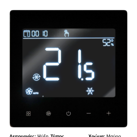
Λειτουργίες:
Ψύξη
Τύπος
Χρώμα:
Μαύρο