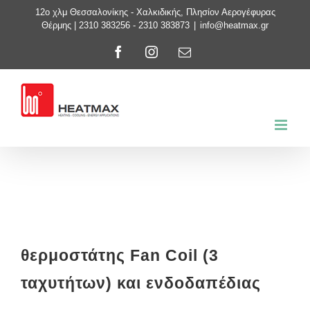
Μετάβαση
12ο χλμ Θεσσαλονίκης - Χαλκιδικής, Πλησίον Αερογέφυρας
Θέρμης | 2310 383256 - 2310 383873
|
info@heatmax.gr
στο
Facebook
Instagram
Email
περιεχόμενο
θερμοστάτης Fan Coil (3
ταχυτήτων) και ενδοδαπέδιας