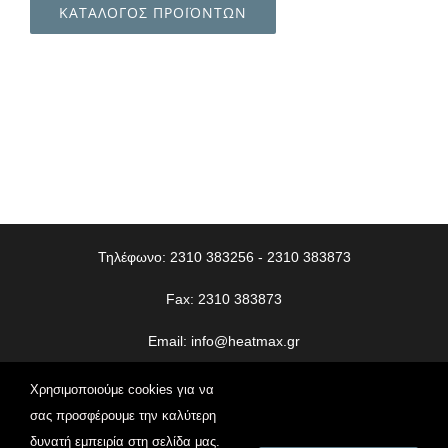
ΚΑΤΑΛΟΓΟΣ ΠΡΟΪΟΝΤΩΝ
Τηλέφωνο: 2310 383256 - 2310 383873
Fax: 2310 383873
Email:
info@heatmax.gr
© Copyright
2026 | Heatmax | All Rights Reserved | Web
Χρησιμοποιούμε cookies για να
Design
Vdesigns.gr
σας προσφέρουμε την καλύτερη
δυνατή εμπειρία στη σελίδα μας.