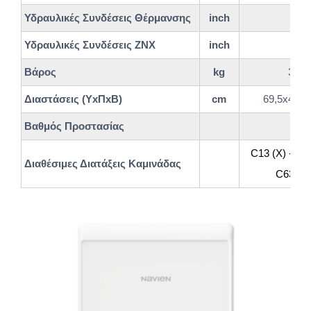
Υδραυλικές Συνδέσεις Θέρμανσης
inch
Υδραυλικές Συνδέσεις ΖΝΧ
inch
Βάρος
kg
38
Διαστάσεις (YxΠxB)
cm
69,5x44x3
Βαθμός Προστασίας
C13 (X) - C2
Διαθέσιμες Διατάξεις Καμινάδας
C63(X) 