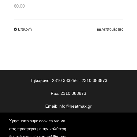
€
0.00
Επιλογή
Λεπτομέρειες
Τηλέφωνο: 2310 383256 - 2310 383873
Fax: 2310 383873
Email:
info@heatmax.gr
© Copyright
2026 | Heatmax | All Rights Reserved | Web
Χρησιμοποιούμε cookies για να
Design
Vdesigns.gr
σας προσφέρουμε την καλύτερη
δυνατή εμπειρία στη σελίδα μας.