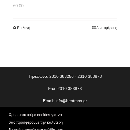
€
0.00
Επιλογή
Λεπτομέρειες
Τηλέφωνο: 2310 383256 - 2310 383873
Fax: 2310 383873
Email:
info@heatmax.gr
© Copyright
2026 | Heatmax | All Rights Reserved | Web
Χρησιμοποιούμε cookies για να
Design
Vdesigns.gr
σας προσφέρουμε την καλύτερη
δυνατή εμπειρία στη σελίδα μας.