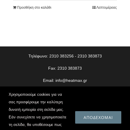
Προσθήκη στο καλάθι
Λεπτομέρειες
Τηλέφωνο: 2310 383256 - 2310 383873
Fax: 2310 383873
Email:
info@heatmax.gr
© Copyright
2026 | Heatmax | All Rights Reserved | Web
Χρησιμοποιούμε cookies για να
Design
Vdesigns.gr
σας προσφέρουμε την καλύτερη
δυνατή εμπειρία στη σελίδα μας.
Πολιτική Απορρήτου
ΑΠΟΔΈΧΟΜΑΙ
Εάν συνεχίσετε να χρησιμοποιείτε
τη σελίδα, θα υποθέσουμε πως