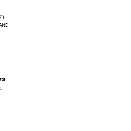
ση
LAND
ται
.