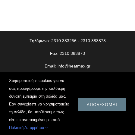
Τηλέφωνο: 2310 383256 - 2310 383873
Fax: 2310 383873
Email:
info@heatmax.gr
© Copyright
2026 | Heatmax | All Rights Reserved | Web
Χρησιμοποιούμε cookies για να
Design
Vdesigns.gr
σας προσφέρουμε την καλύτερη
δυνατή εμπειρία στη σελίδα μας.
Πολιτική Απορρήτου
ΑΠΟΔΈΧΟΜΑΙ
Εάν συνεχίσετε να χρησιμοποιείτε
τη σελίδα, θα υποθέσουμε πως
είστε ικανοποιημένοι με αυτό.
Facebook
Instagram
Email
Πολιτική Απορρήτου