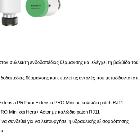
στον συλλέκτη ενδοδαπέδιας θέρμανσης και ελέγχει τη βαλβίδα του
νδοδαπέδιας θέρμανσης και εκτελεί τις εντολές που μεταδίδονται α
tensia PRP και Extensia PRO Mini με καλώδιο patch RJ11
O Mini και Hera+ Actor με καλώδιο patch RJ11
να συνδεθεί για να λειτουργήσει η υδραυλικής εξισορρόπησης
τα.