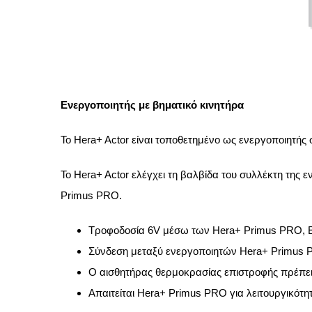
Ενεργοποιητής με βηματικό κινητήρα
Το Hera+ Actor είναι τοποθετημένο ως ενεργοποιητής 
Το Hera+ Actor ελέγχει τη βαλβίδα του συλλέκτη της ε
Primus PRO.
Τροφοδοσία 6V μέσω των Hera+ Primus PRO, Ex
Σύνδεση μεταξύ ενεργοποιητών Hera+ Primus PR
Ο αισθητήρας θερμοκρασίας επιστροφής πρέπει 
Απαιτείται Hera+ Primus PRO για λειτουργικότη