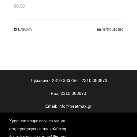
€
0.00
Επιλογή
Λεπτομέρειες
Τηλέφωνο: 2310 383256 - 2310 383873
Fax: 2310 383873
Email:
info@heatmax.gr
© Copyright
2026 | Heatmax | All Rights Reserved | Web
Χρησιμοποιούμε cookies για να
Design
Vdesigns.gr
σας προσφέρουμε την καλύτερη
δυνατή εμπειρία στη σελίδα μας.