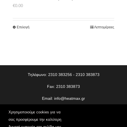
€
0.00
Επιλογή
Λεπτομέρειες
Τηλέφωνο: 2310 383256 - 2310 383873
Fax: 2310 383873
Email:
info@heatmax.gr
© Copyright
2026 | Heatmax | All Rights Reserved | Web
Χρησιμοποιούμε cookies για να
Design
Vdesigns.gr
σας προσφέρουμε την καλύτερη
δυνατή εμπειρία στη σελίδα μας.